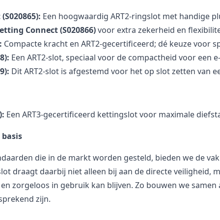
 (S020865)
:
Een hoogwaardig ART2-ringslot met handige plug
etting Connect (S020866)
voor extra zekerheid en flexibilite
:
Compacte kracht en ART2-gecertificeerd; dé keuze voor spo
8)
:
Een ART2-slot, speciaal voor de compactheid voor een e-
9)
:
Dit ART2-slot is afgestemd voor het op slot zetten van ee
)
:
Een ART3-gecertificeerd kettingslot voor maximale diefsta
 basis
tandaarden die in de markt worden gesteld, bieden we de v
t draagt daarbij niet alleen bij aan de directe veiligheid, 
 en zorgeloos in gebruik kan blijven. Zo bouwen we samen
fsprekend zijn.