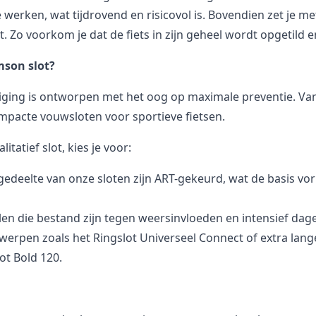
werken, wat tijdrovend en risicovol is. Bovendien zet je me
t. Zo voorkom je dat de fiets in zijn geheel wordt opgetil
mson slot?
iging
is ontworpen met het oog op maximale preventie. Van
mpacte vouwsloten voor sportieve fietsen.
tatief slot, kies je voor:
edeelte van onze sloten zijn ART-gekeurd, wat de basis v
en die bestand zijn tegen weersinvloeden en intensief dagel
erpen zoals het Ringslot
Universeel Connect
of extra lang
lot Bold 120
.