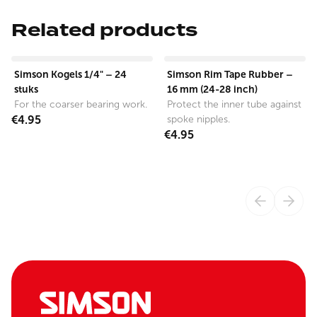
Related products
View product
View product
Simson Kogels 1/4" – 24
Simson Rim Tape Rubber –
stuks
16 mm (24-28 inch)
For the coarser bearing work.
Protect the inner tube against
€4.95
spoke nipples.
€4.95