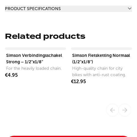
Additional information
PRODUCT SPECIFICATIONS
Related products
View product
View product
Simson Verbindingsschakel
Simson Fietsketting Normaal
Strong – 1/2"x1/8"
(1/2"x1/8")
For the heavily loaded chain.
High-quality chain for city
€4.95
bikes with anti-rust coating.
€12.95