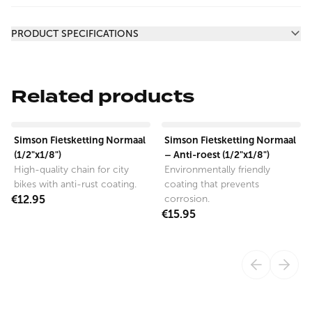
Additional information
PRODUCT SPECIFICATIONS
Related products
View product
View product
Simson Fietsketting Normaal
Simson Fietsketting Normaal
(1/2"x1/8")
– Anti-roest (1/2"x1/8")
High-quality chain for city
Environmentally friendly
bikes with anti-rust coating.
coating that prevents
€12.95
corrosion.
€15.95